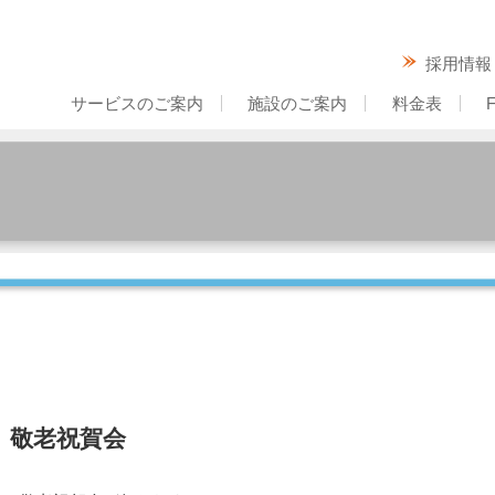
採用情報
サービスのご案内
施設のご案内
料金表
養護老人ホーム
特別養護老人ホーム
グループホーム
ケアハウス
短期入所老人ホーム
デイサービスセンター
ヘルパーステーション
居宅介護支援事業所
地域包括支援センター
成相山青嵐荘 国分
成相山青嵐荘 日置
グループホームせいらん
宮津北部地域包括支援センタ
ー
居宅介護支援事業所青嵐荘
 敬老祝賀会