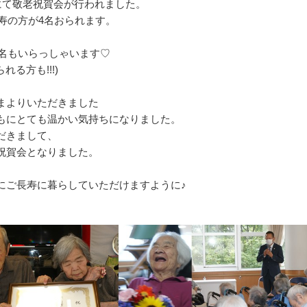
にて敬老祝賀会が行われました。
米寿の方が4名おられます。
、
7名もいらっしゃいます♡
れる方も!!!)
まよりいただきました
もにとても温かい気持ちになりました。
だきまして、
祝賀会となりました。
にご長寿に暮らしていただけますように♪