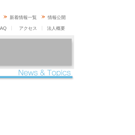
新着情報一覧
情報公開
FAQ
アクセス
法人概要
成相山青嵐荘 国分
成相山青嵐荘 日置
グループホームせいらん
宮津北部地域包括支援センタ
ー
居宅介護支援事業所青嵐荘